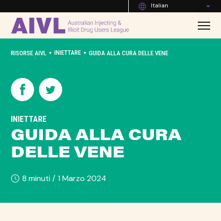
Italian
•
•
INIETTARE
RISORSE AIVL
GUIDA ALLA CURA DELLE VENE
INIETTARE
GUIDA ALLA CURA
DELLE VENE
8 minuti /
1 Marzo 2024