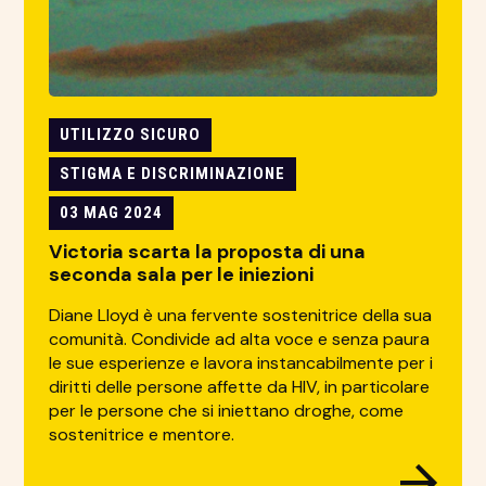
UTILIZZO SICURO
STIGMA E DISCRIMINAZIONE
03 MAG 2024
Victoria scarta la proposta di una
seconda sala per le iniezioni
Diane Lloyd è una fervente sostenitrice della sua
comunità. Condivide ad alta voce e senza paura
le sue esperienze e lavora instancabilmente per i
diritti delle persone affette da HIV, in particolare
per le persone che si iniettano droghe, come
sostenitrice e mentore.