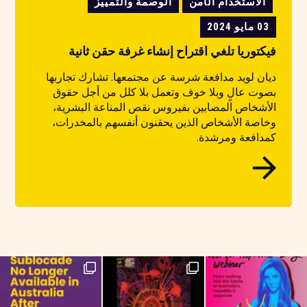
الاستخدام الآمن
الوصمة والتمييز
03 مايو 2024
فيكتوريا تلغي اقتراح إنشاء غرفة حقن ثانية
ديان لويد مدافعة شرسة عن مجتمعها. تشارك تجاربها
بصوت عالٍ وبلا خوف وتعمل بلا كلل من أجل حقوق
الأشخاص المصابين بفيروس نقص المناعة البشرية،
وخاصة الأشخاص الذين يحقنون أنفسهم بالمخدرات،
كمدافعة ومرشدة.
If you are on the Long-Acting Injectable
NAIDOC Week celebra