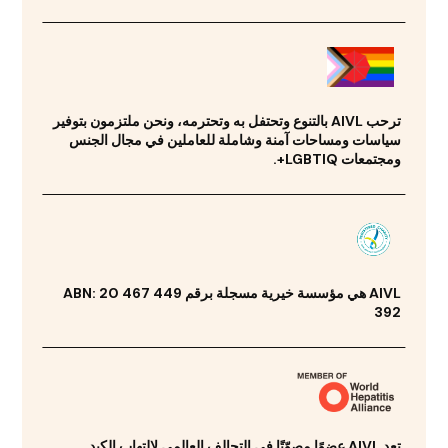
ترحب AIVL بالتنوع وتحتفل به وتحترمه، ونحن ملتزمون بتوفير
سياسات ومساحات آمنة وشاملة للعاملين في مجال الجنس
ومجتمعات LGBTIQ+.
AIVL هي مؤسسة خيرية مسجلة برقم ABN: 20 467 449
392
تعد AIVL عضوًا مصوّتًا في التحالف العالمي لالتهاب الكبد.