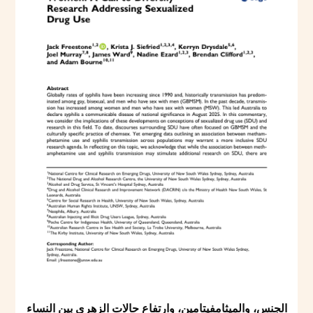
الجنس، والميثامفيتامين، وارتفاع حالات الزهري بين النساء