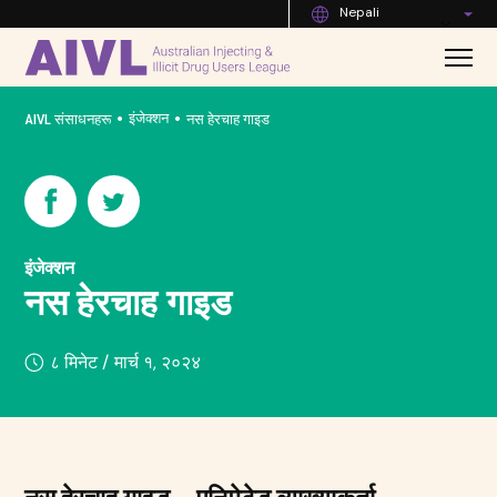
Nepali
•
•
इंजेक्शन
AIVL संसाधनहरू
नस हेरचाह गाइड
इंजेक्शन
नस हेरचाह गाइड
८ मिनेट /
मार्च १, २०२४