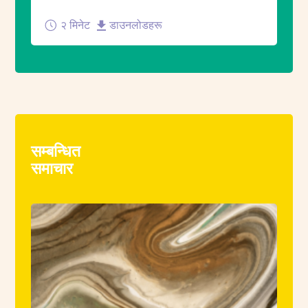
२ मिनेट
डाउनलोडहरू
सम्बन्धित
समाचार