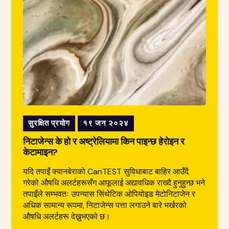
सुरक्षित प्रयोग
१९ जन २०२४
निटाजेन्स के हो र अष्ट्रेलियामा किन पाइन्छ हेरोइन र
केटामाइन?
यदि तपाइँ क्यानबेराको CanTEST सुविधाबाट बाहिर आउँदै
गरेको औषधि अलर्टहरूसँग आफूलाई अद्यावधिक राख्दै हुनुहुन्छ भने
तपाइँले सम्भवतः उपन्यास सिंथेटिक ओपियोइड मेटोनिटाजेन र
अधिक सामान्य रूपमा, निटाजेन्स पत्ता लगाउने बारे भर्खरको
औषधि अलर्टहरू देख्नुभएको छ।