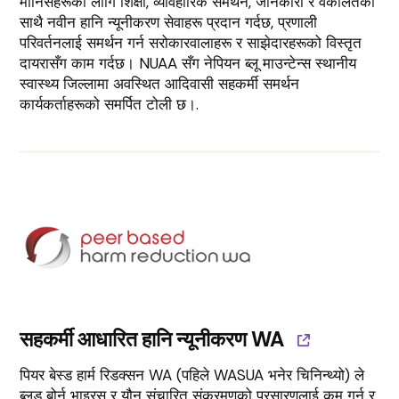
मानिसहरूका लागि शिक्षा, व्यावहारिक समर्थन, जानकारी र वकालतका
साथै नवीन हानि न्यूनीकरण सेवाहरू प्रदान गर्दछ, प्रणाली
परिवर्तनलाई समर्थन गर्न सरोकारवालाहरू र साझेदारहरूको विस्तृत
दायरासँग काम गर्दछ। NUAA सँग नेपियन ब्लू माउन्टेन्स स्थानीय
स्वास्थ्य जिल्लामा अवस्थित आदिवासी सहकर्मी समर्थन
कार्यकर्ताहरूको समर्पित टोली छ।.
सहकर्मी आधारित हानि न्यूनीकरण WA
पियर बेस्ड हार्म रिडक्सन WA (पहिले WASUA भनेर चिनिन्थ्यो) ले
ब्लड बोर्न भाइरस र यौन संचारित संक्रमणको प्रसारणलाई कम गर्न र