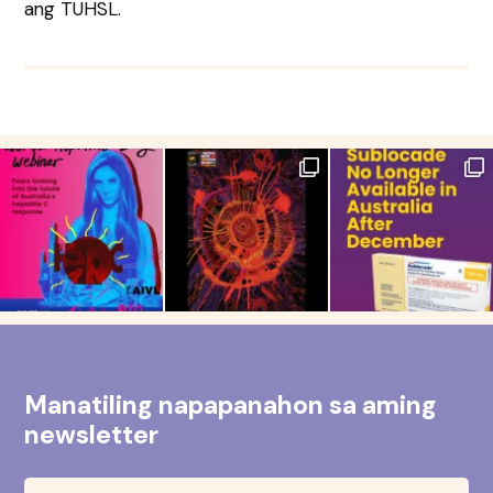
ang TUHSL.
Manatiling napapanahon sa aming
newsletter