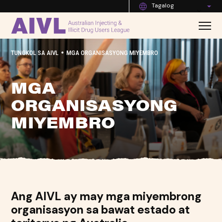
Tagalog
•
TUNGKOL SA AIVL
MGA ORGANISASYONG MIYEMBRO
MGA
ORGANISASYONG
MIYEMBRO
Ang AIVL ay may mga miyembrong
organisasyon sa bawat estado at