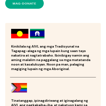
MAG-DONATE
Kinikilala ng AIVL ang mga Tradisyunal na
Tagapag-alaga ng mga lupain kung saan tayo
nakatira at nagtatrabaho. Ibinibigay namin ang
aming malalim na paggalang sa mga matatanda
noon at kasalukuyan. Noon pa man, palaging
magiging lupain ng mga Aboriginal.
Tinatanggap, ipinagdiriwang at iginagalang ng
AIVL ang pagkakaiba-iba, at nakatuon kami sa