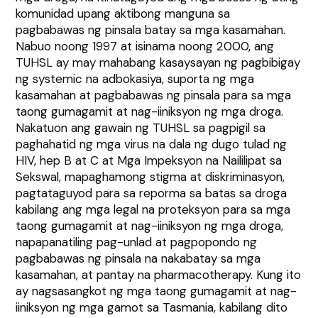
komunidad upang aktibong manguna sa
pagbabawas ng pinsala batay sa mga kasamahan.
Nabuo noong 1997 at isinama noong 2000, ang
TUHSL ay may mahabang kasaysayan ng pagbibigay
ng systemic na adbokasiya, suporta ng mga
kasamahan at pagbabawas ng pinsala para sa mga
taong gumagamit at nag-iiniksyon ng mga droga.
Nakatuon ang gawain ng TUHSL sa pagpigil sa
paghahatid ng mga virus na dala ng dugo tulad ng
HIV, hep B at C at Mga Impeksyon na Naililipat sa
Sekswal, mapaghamong stigma at diskriminasyon,
pagtataguyod para sa reporma sa batas sa droga
kabilang ang mga legal na proteksyon para sa mga
taong gumagamit at nag-iiniksyon ng mga droga,
napapanatiling pag-unlad at pagpopondo ng
pagbabawas ng pinsala na nakabatay sa mga
kasamahan, at pantay na pharmacotherapy. Kung ito
ay nagsasangkot ng mga taong gumagamit at nag-
iiniksyon ng mga gamot sa Tasmania, kabilang dito