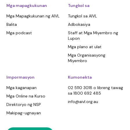
Mga mapagkukunan
Tungkol sa
Mga Mapagkukunan ng AIVL
Tungkol sa AIVL
Balita
Adbokasiya
Mga podcast
Staff at Mga Miyembro ng
Lupon
Mga plano at ulat
Mga Organisasyong
Miyembro
Impormasyon
Kumonekta
Mga kaganapan
02 5110 3018 o libreng tawag
sa 1800 692 485
Mga Online na Kurso
info@aivl.org.au
Direktoryo ng NSP
Makipag-ugnayan