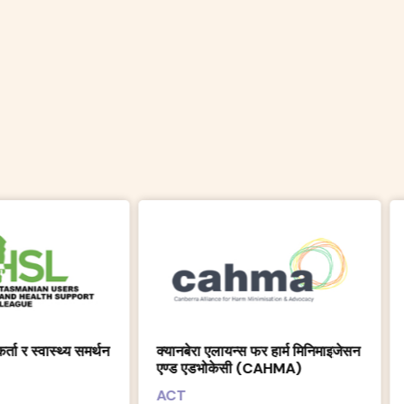
हानि न्यूनीकरण भिक्टोरिया
क्यानबेरा एलायन्स फर हार्म मिनिमाइजेसन
एण्ड एडभोकेसी (CAHMA)
VIC
ACT