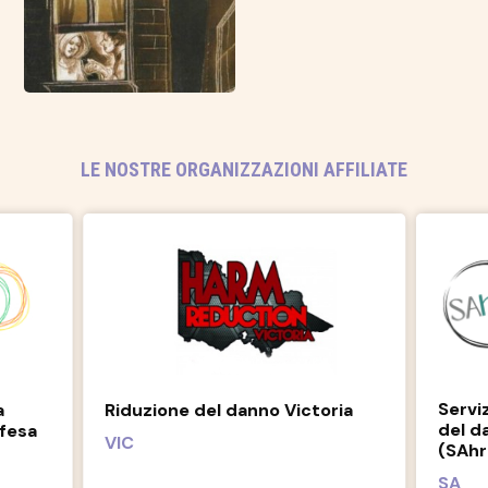
LE NOSTRE ORGANIZZAZIONI AFFILIATE
Consi
Servizi tra pari per la riduzione
oria
del 
del danno in Sud Africa
NT
(SAhrps)
SA