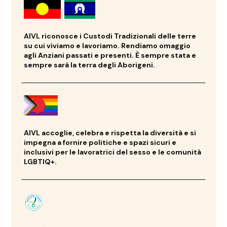
lavorando in genuina collaborazione e
partenariato con tutte le parti interessate ed
essendo responsabili e attenti nei confronti
AIVL riconosce i Custodi Tradizionali delle terre
della comunità di cui facciamo parte e che
su cui viviamo e lavoriamo. Rendiamo omaggio
rappresentiamo.
agli Anziani passati e presenti. È sempre stata e
sempre sarà la terra degli Aborigeni.
AIVL accoglie, celebra e rispetta la diversità e si
impegna a fornire politiche e spazi sicuri e
inclusivi per le lavoratrici del sesso e le comunità
LGBTIQ+.