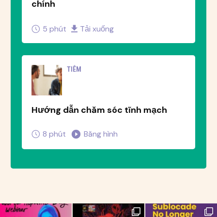
chính
5 phút
Tải xuống
TIÊM
Hướng dẫn chăm sóc tĩnh mạch
8 phút
Băng hình