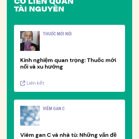
CÓ LIÊN QUAN
TÀI NGUYÊN
THUỐC MỚI NỔI
Kinh nghiệm quan trọng: Thuốc mới
nổi và xu hướng
Liên kết
VIÊM GAN C
Viêm gan C và nhà tù: Những vấn đề