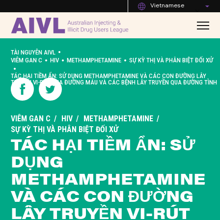
Vietnamese
•
TÀI NGUYÊN AIVL
•
•
•
VIÊM GAN C
HIV
METHAMPHETAMINE
SỰ KỲ THỊ VÀ PHÂN BIỆT ĐỐI XỬ
•
TÁC HẠI TIỀM ẨN: SỬ DỤNG METHAMPHETAMINE VÀ CÁC CON ĐƯỜNG LÂY
TRUYỀN VI-RÚT QUA ĐƯỜNG MÁU VÀ CÁC BỆNH LÂY TRUYỀN QUA ĐƯỜNG TÌNH
DỤC
VIÊM GAN C
HIV
METHAMPHETAMINE
SỰ KỲ THỊ VÀ PHÂN BIỆT ĐỐI XỬ
TÁC HẠI TIỀM ẨN: SỬ
DỤNG
METHAMPHETAMINE
VÀ CÁC CON ĐƯỜNG
LÂY TRUYỀN VI-RÚT