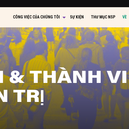
CÔNG VIỆC CỦA CHÚNG TÔI
SỰ KIỆN
THƯ MỤC NSP
VỀ
 & THÀNH VI
 TRỊ