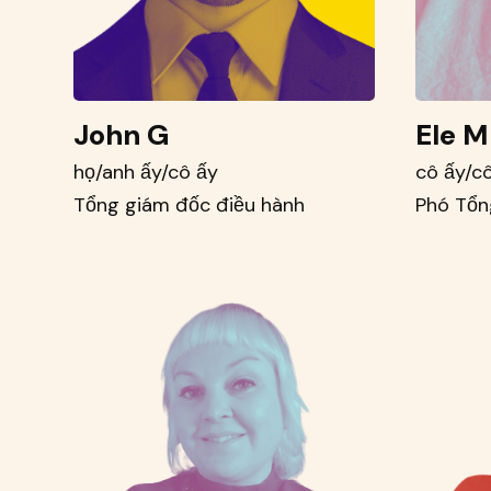
John G
Ele M
họ/anh ấy/cô ấy
cô ấy/c
Tổng giám đốc điều hành
Phó Tổn