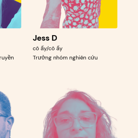
Jess D
cô ấy/cô ấy
truyền
Trưởng nhóm nghiên cứu