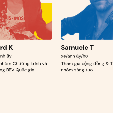
rd K
Samuele T
anh ấy
xe/anh ấy/họ
nhóm Chương trình và
Tham gia cộng đồng & 
ng BBV Quốc gia
nhóm sáng tạo