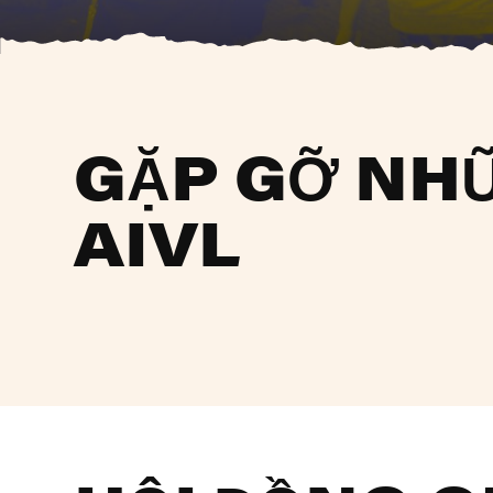
GẶP GỠ NH
AIVL