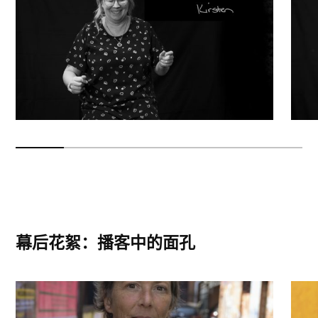
幕后花絮：播客中的面孔
Ele，AIVL 副首席执行官
新南威