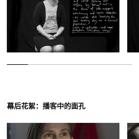
幕后花絮：播客中的面孔
纳迪亚·加文（Nadia Gavin），长期致力于减少危害
Pet