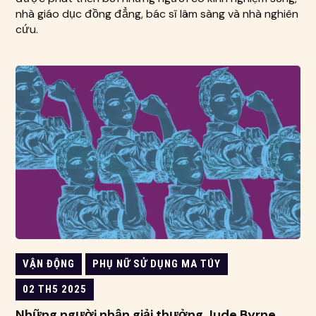
nhà giáo dục đồng đẳng, bác sĩ lâm sàng và nhà nghiên
cứu.
VẬN ĐỘNG
PHỤ NỮ SỬ DỤNG MA TÚY
02 TH5 2025
Những người nhận giải thưởng Jude Byrne