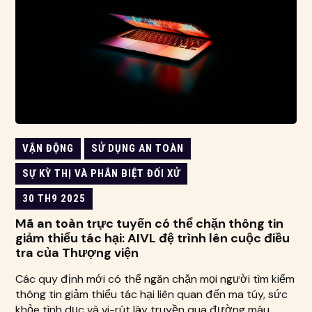
VẬN ĐỘNG
SỬ DỤNG AN TOÀN
SỰ KỲ THỊ VÀ PHÂN BIỆT ĐỐI XỬ
30 TH9 2025
Mã an toàn trực tuyến có thể chặn thông tin
giảm thiểu tác hại: AIVL đệ trình lên cuộc điều
tra của Thượng viện
Các quy định mới có thể ngăn chặn mọi người tìm kiếm
thông tin giảm thiểu tác hại liên quan đến ma túy, sức
khỏe tình dục và vi-rút lây truyền qua đường máu