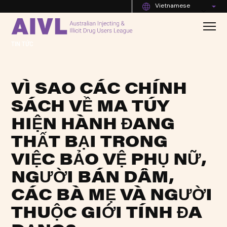
Vietnamese
TIN TỨC
VÌ SAO CÁC CHÍNH
SÁCH VỀ MA TÚY
HIỆN HÀNH ĐANG
THẤT BẠI TRONG
VIỆC BẢO VỆ PHỤ NỮ,
NGƯỜI BÁN DÂM,
CÁC BÀ MẸ VÀ NGƯỜI
THUỘC GIỚI TÍNH ĐA