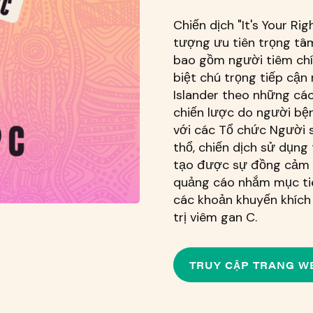
Chiến dịch "It's Your R
tượng ưu tiên trọng tâ
bao gồm người tiêm chí
biệt chú trọng tiếp cận 
Islander theo những cá
chiến lược do người bệ
với các Tổ chức Người 
thổ, chiến dịch sử dụng
tạo được sự đồng cảm t
quảng cáo nhắm mục tiê
các khoản khuyến khích
trị viêm gan C.
TRUY CẬP TRANG W