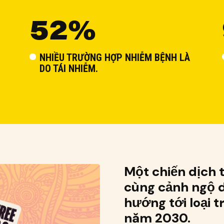
52%
NHIỀU TRƯỜNG HỢP NHIỄM BỆNH LÀ
DO TÁI NHIỄM.
Một chiến dịch 
cùng cảnh ngộ d
hướng tới loại t
năm 2030.