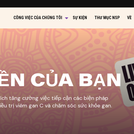
CÔNG VIỆC CỦA CHÚNG TÔI
SỰ KIỆN
THƯ MỤC NSP
VỀ
ỀN CỦA BẠN
ích tăng cường việc tiếp cận các biện pháp
điều trị viêm gan C và chăm sóc sức khỏe gan.