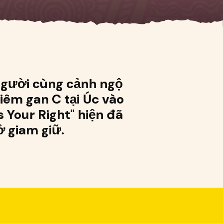
 người cùng cảnh ngộ
viêm gan C tại Úc vào
 Your Right" hiện đã
 giam giữ.