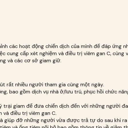
chỉnh các hoạt động chiến dịch của mình để đáp ứng 
ệc cung cấp xét nghiệm và điều trị viêm gan C, cùng v
ng và các cơ sở giam giữ.
út rất nhiều người tham gia cùng một ngày.
ng, bao gồm dịch vụ nhà ở/lưu trú, phục hồi chức nă
ý trại giam để đưa chiến dịch đến với những người đa
m và điều trị viêm gan C.
và giúp đỡ những người vừa được trả tự do sau khi ra 
tiêm và ống tiêm nội bộ bao gồm thông tin về giảm th