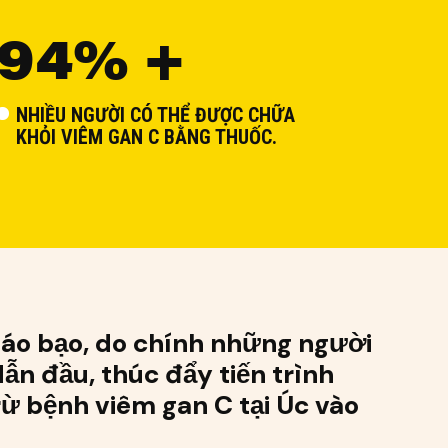
94% +
NHIỀU NGƯỜI CÓ THỂ ĐƯỢC CHỮA
KHỎI VIÊM GAN C BẰNG THUỐC.
táo bạo, do chính những người
ẫn đầu, thúc đẩy tiến trình
rừ bệnh viêm gan C tại Úc vào