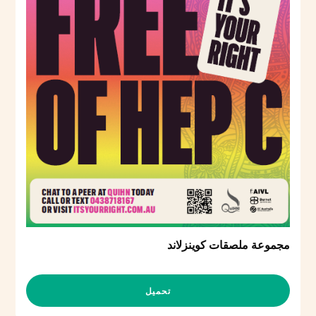
مجموعة ملصقات كوينزلاند
تحميل