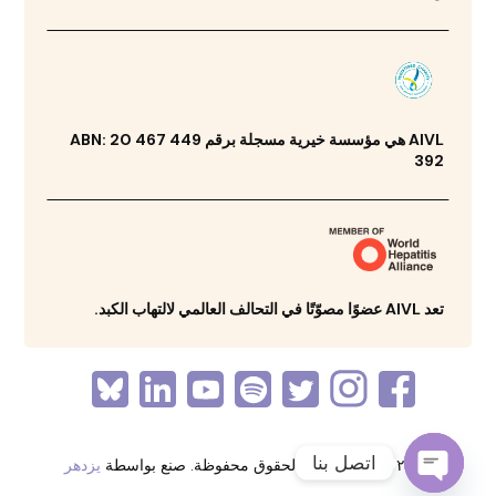
AIVL هي مؤسسة خيرية مسجلة برقم ABN: 20 467 449
392
تعد AIVL عضوًا مصوّتًا في التحالف العالمي لالتهاب الكبد.
اتصل بنا
© ٢٠٢٦ AIVL. جميع الحقوق محفوظة. صنع بواسطة
يزدهر