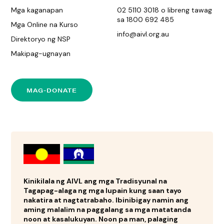
Mga kaganapan
02 5110 3018 o libreng tawag
sa 1800 692 485
Mga Online na Kurso
info@aivl.org.au
Direktoryo ng NSP
Makipag-ugnayan
MAG-DONATE
Kinikilala ng AIVL ang mga Tradisyunal na
Tagapag-alaga ng mga lupain kung saan tayo
nakatira at nagtatrabaho. Ibinibigay namin ang
aming malalim na paggalang sa mga matatanda
noon at kasalukuyan. Noon pa man, palaging