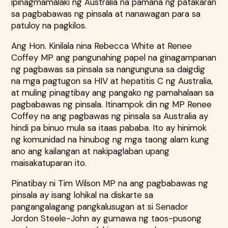
ipinagmamalaki ng Australia na pamana ng patakaran
sa pagbabawas ng pinsala at nanawagan para sa
patuloy na pagkilos.
Ang Hon. Kinilala nina Rebecca White at Renee
Coffey MP ang pangunahing papel na ginagampanan
ng pagbawas sa pinsala sa nangunguna sa daigdig
na mga pagtugon sa HIV at hepatitis C ng Australia,
at muling pinagtibay ang pangako ng pamahalaan sa
pagbabawas ng pinsala. Itinampok din ng MP Renee
Coffey na ang pagbawas ng pinsala sa Australia ay
hindi pa binuo mula sa itaas pababa. Ito ay hinimok
ng komunidad na hinubog ng mga taong alam kung
ano ang kailangan at nakipaglaban upang
maisakatuparan ito.
Pinatibay ni Tim Wilson MP na ang pagbabawas ng
pinsala ay isang lohikal na diskarte sa
pangangalagang pangkalusugan at si Senador
Jordon Steele-John ay gumawa ng taos-pusong