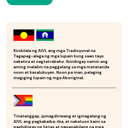
Kinikilala ng AIVL ang mga Tradisyunal na
Tagapag-alaga ng mga lupain kung saan tayo
nakatira at nagtatrabaho. Ibinibigay namin ang
aming malalim na paggalang sa mga matatanda
noon at kasalukuyan. Noon pa man, palaging
magiging lupain ng mga Aboriginal.
Tinatanggap, ipinagdiriwang at iginagalang ng
AIVL ang pagkakaiba-iba, at nakatuon kami sa
pagbibigay ng ligtas at napapabilang na mga