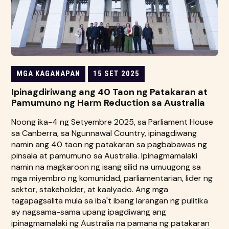
MGA KAGANAPAN
15 SET 2025
Ipinagdiriwang ang 40 Taon ng Patakaran at
Pamumuno ng Harm Reduction sa Australia
Noong ika-4 ng Setyembre 2025, sa Parliament House
sa Canberra, sa Ngunnawal Country, ipinagdiwang
namin ang 40 taon ng patakaran sa pagbabawas ng
pinsala at pamumuno sa Australia. Ipinagmamalaki
namin na magkaroon ng isang silid na umuugong sa
mga miyembro ng komunidad, parliamentarian, lider ng
sektor, stakeholder, at kaalyado. Ang mga
tagapagsalita mula sa iba't ibang larangan ng pulitika
ay nagsama-sama upang ipagdiwang ang
ipinagmamalaki ng Australia na pamana ng patakaran