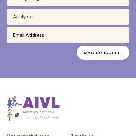
Mga mapagkukunan
Tungkol sa