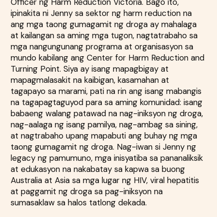
Officer ng Harm Reduction Victoria. Bago ito,
ipinakita ni Jenny sa sektor ng harm reduction na
ang mga taong gumagamit ng droga ay mahalaga
at kailangan sa aming mga tugon, nagtatrabaho sa
mga nangungunang programa at organisasyon sa
mundo kabilang ang Center for Harm Reduction and
Turning Point. Siya ay isang mapagbigay at
mapagmalasakit na kaibigan, kasamahan at
tagapayo sa marami, pati na rin ang isang mabangis
na tagapagtaguyod para sa aming komunidad: isang
babaeng walang patawad na nag-iniksyon ng droga,
nag-aalaga ng isang pamilya, nag-ambag sa sining,
at nagtrabaho upang mapabuti ang buhay ng mga
taong gumagamit ng droga. Nag-iwan si Jenny ng
legacy ng pamumuno, mga inisyatiba sa pananaliksik
at edukasyon na nakabatay sa kapwa sa buong
Australia at Asia sa mga lugar ng HIV, viral hepatitis
at paggamit ng droga sa pag-iniksyon na
sumasaklaw sa halos tatlong dekada.