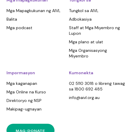
Mga Mapagkukunan ng AIVL
Tungkol sa AIVL
Balita
Adbokasiya
Mga podcast
Staff at Mga Miyembro ng
Lupon
Mga plano at ulat
Mga Organisasyong
Miyembro
Impormasyon
Kumonekta
Mga kaganapan
02 5110 3018 o libreng tawag
sa 1800 692 485
Mga Online na Kurso
info@aivl.org.au
Direktoryo ng NSP
Makipag-ugnayan
MAG-DONATE