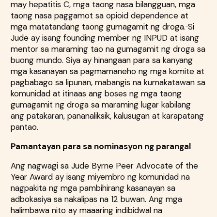
may hepatitis C, mga taong nasa bilangguan, mga
taong nasa paggamot sa opioid dependence at
mga matatandang taong gumagamit ng droga.
Si
Jude ay isang founding member ng INPUD at isang
mentor sa maraming tao na gumagamit ng droga sa
buong mundo. Siya ay hinangaan para sa kanyang
mga kasanayan sa pagmamaneho ng mga komite at
pagbabago sa lipunan, mabangis na kumakatawan sa
komunidad at itinaas ang boses ng mga taong
gumagamit ng droga sa maraming lugar kabilang
ang patakaran, pananaliksik, kalusugan at karapatang
pantao.
Pamantayan para sa nominasyon ng parangal
Ang nagwagi sa Jude Byrne Peer Advocate of the
Year Award ay isang miyembro ng komunidad na
nagpakita ng mga pambihirang kasanayan sa
adbokasiya sa nakalipas na 12 buwan. Ang mga
halimbawa nito ay maaaring indibidwal na