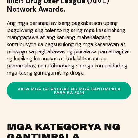
Illicit Drug User League (AIVL)
Network Awards.
Ang mga parangal ay isang pagkakataon upang
ipagdiwang ang talento ng ating mga kasamahang
manggagawa at ang kanilang mahahalagang
kontribusyon sa pagsusulong ng mga kasanayan at
prinsipyo sa pagbabawas ng pinsala sa pamamagitan
ng kanilang karanasan at kadalubhasaan sa
pamumuhay, na nakikinabang sa mga komunidad ng
mga taong gumagamit ng droga.
VIEW MGA TATANGGAP NG MGA GANTIMPALA
PARA SA 2024
MGA KATEGORYA NG
GANTIMPALA