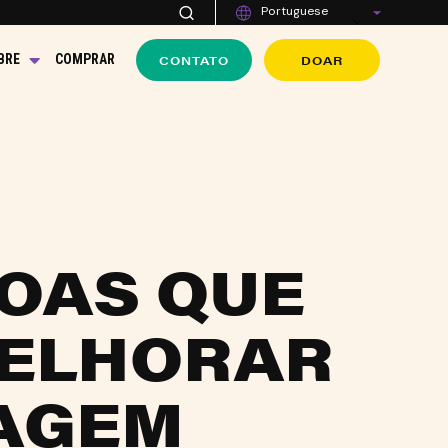
Portuguese
CONTATO
DOAR
BRE
COMPRAR
OAS QUE
MELHORAR
MAGEM