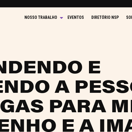
NOSSO TRABALHO
EVENTOS
DIRETÓRIO NSP
SO
NDENDO E
NDO A PESS
GAS PARA 
ENHO E A I