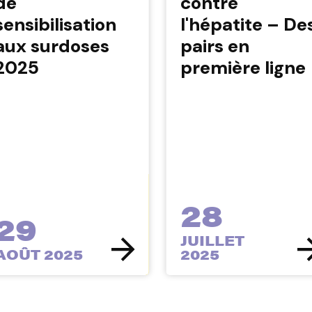
de
contre
sensibilisation
l'hépatite – De
aux surdoses
pairs en
2025
première ligne
28
29
JUILLET
AOÛT 2025
2025