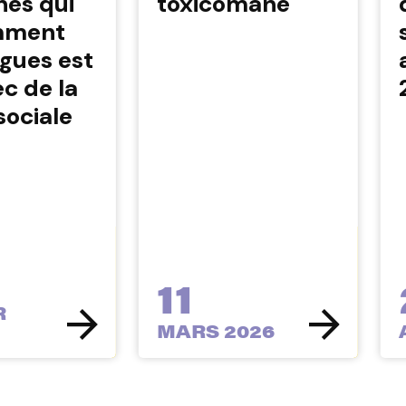
nes qui
toxicomane
mment
gues est
c de la
sociale
11
R
MARS 2026