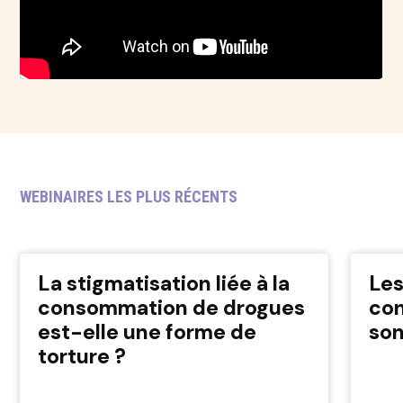
WEBINAIRES LES PLUS RÉCENTS
La stigmatisation liée à la
Les
consommation de drogues
co
est-elle une forme de
son
torture ?