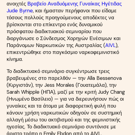
ανοιχτές
Βραβείο Αναδυόμενης Γυναίκας Ηγέτιδας
Jude Byrne
, και ήμασταν περήφανοι που είδαμε
τόσους πολλούς προηγούμενους αποδέκτες να
βρίσκονται στο επίκεντρο ενός δυναμικού
πρόσφατου διαδικτυακού σεμιναρίου που
διοργάνωσε ο Σύνδεσμος Χορηγών Ενέσιμων και
Παράνομων Ναρκωτικών της Αυστραλίας (
AIVL
),
επικεντρώθηκε στο παγκόσμιο ναρκοφεμινιστικό
κίνημα.
Το διαδικτυακό σεμινάριο συγκέντρωσε τρεις
βραβευμένες στο παρελθόν — την Alla Bessenova
(Κιργιστάν), την Jess Morales (Γουατεμάλα), την
Sarah Whipple (ΗΠΑ), μαζί με την κριτή Judy Chang
(Ηνωμένο Βασίλειο) — για να διερευνήσουν πώς οι
γυναίκες και τα άτομα με διαφορετική φυλή που
κάνουν χρήση ναρκωτικών οδηγούν σε συστημική
αλλαγή μέσω του ακτιβισμού και της φεμινιστικής
ηγεσίας. Το διαδικτυακό σεμινάριο συντόνισε με
άριστο τρόπο η Emily Ebdon από το AIVL.