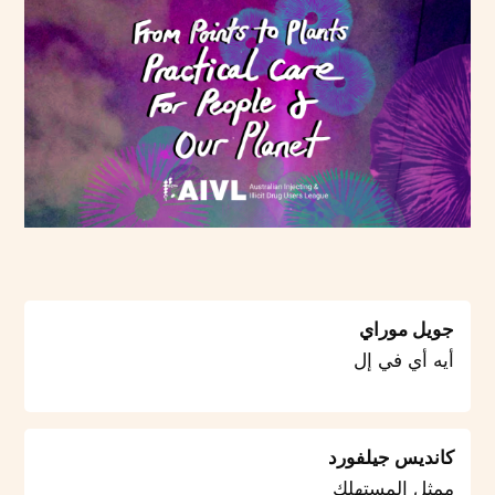
جويل موراي
أيه أي في إل
كانديس جيلفورد
ممثل المستهلك