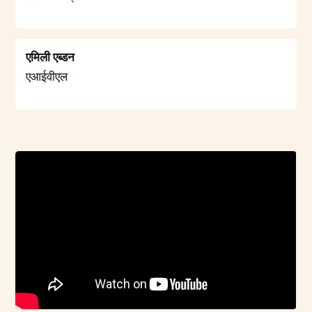
एमिली एब्डन
एआईवीएल