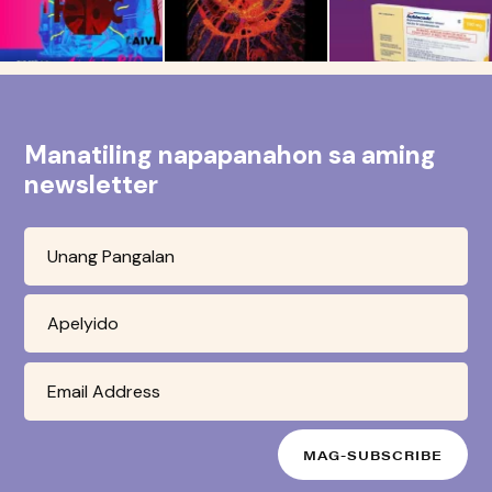
Manatiling napapanahon sa aming
newsletter