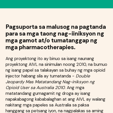
Pagsuporta sa malusog na pagtanda
para sa mga taong nag-iiniksyon ng
mga gamot at/o tumatanggap ng
mga pharmacotherapies.
Ang proyektong ito ay binuo sa isang naunang
proyektong AIVL na sinimulan noong 2010, na bumuo
ng isang papel sa talakayan sa buhay ng mga opioid
injector habang sila ay tumatanda -
Double
Jeopardy Mas Matatandang Nag-iniksyon ng
Opioid User sa Australia 2010
. Ang mga
matatandang gumagamit ng droga ay isang
napakabagong kababalaghan at ang AIVL ay walang
nakitang mga papeles sa Australia sa paksa
hanggang sa petsang iyon, na nagpalakas sa aming