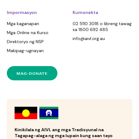
Impormasyon
Kumonekta
Mga kaganapan
02 5110 3018 o libreng tawag
sa 1800 692 485
Mga Online na Kurso
info@aivl.org.au
Direktoryo ng NSP
Makipag-ugnayan
MAG-DONATE
Kinikilala ng AIVL ang mga Tradisyunal na
Tagapag-alaga ng mga lupain kung saan tayo