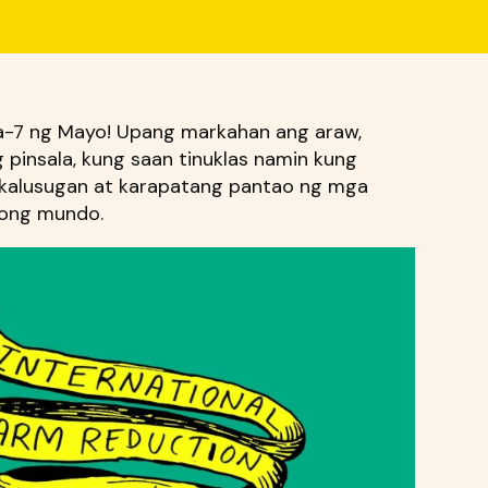
ka-7 ng Mayo! Upang markahan ang araw,
pinsala, kung saan tinuklas namin kung
 kalusugan at karapatang pantao ng mga
uong mundo.