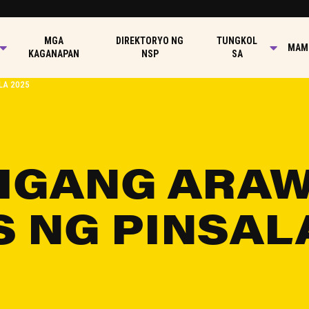
MGA
DIREKTORYO NG
TUNGKOL
MAMI
KAGANAPAN
NSP
SA
LA 2025
IGANG ARAW
 NG PINSALA