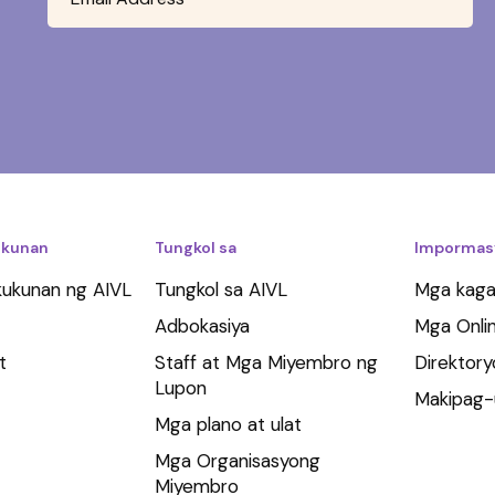
kunan
Tungkol sa
Impormas
ukunan ng AIVL
Tungkol sa AIVL
Mga kag
Adbokasiya
Mga Onli
t
Staff at Mga Miyembro ng
Direktor
Lupon
Makipag-
Mga plano at ulat
Mga Organisasyong
Miyembro