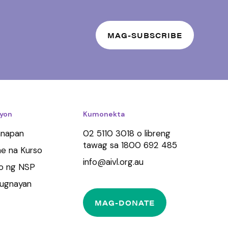
yon
Kumonekta
anapan
02 5110 3018 o libreng
tawag sa 1800 692 485
ne na Kurso
info@aivl.org.au
yo ng NSP
ugnayan
MAG-DONATE