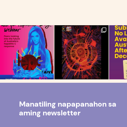
Manatiling napapanahon sa
aming newsletter