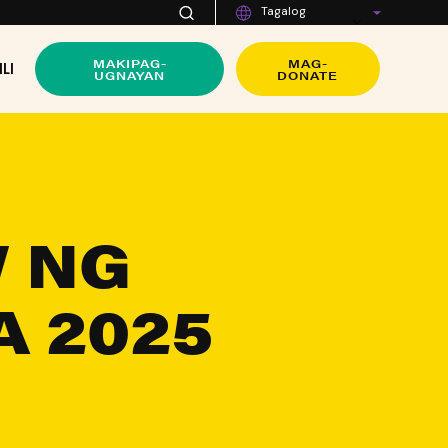
Tagalog
MAKIPAG-
MAG-
LI
UGNAYAN
DONATE
 NG
 2025