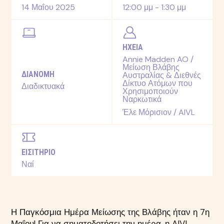
14 Μαΐου 2025
12:00 μμ - 1:30 μμ
ΗΧΕΙΑ
Annie Madden AO /
Μείωση Βλάβης
ΔΙΑΝΟΜΗ
Αυστραλίας & Διεθνές
Δίκτυο Ατόμων που
Διαδικτυακά
Χρησιμοποιούν
Ναρκωτικά
Έλε Μόρισιον / AIVL
ΕΙΣΙΤΗΡΙΟ
Ναί
Η Παγκόσμια Ημέρα Μείωσης της Βλάβης ήταν η 7η
Μαΐου! Για να σηματοδοτήσει την ημέρα, η AIVL