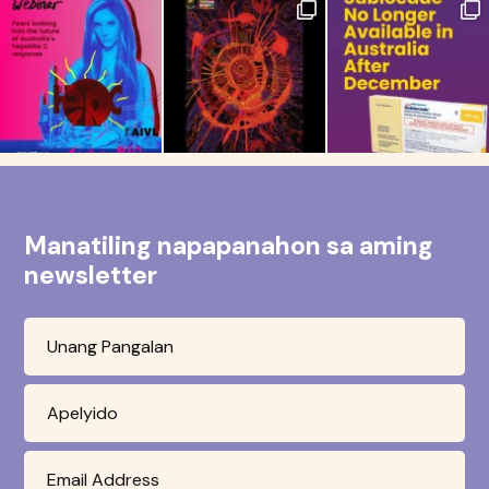
Manatiling napapanahon sa aming
newsletter