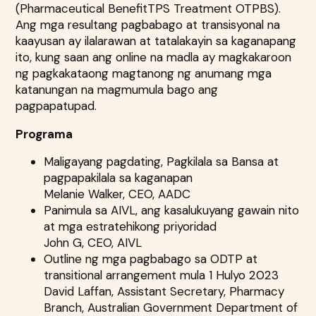
(Pharmaceutical BenefitTPS Treatment OTPBS).
Ang mga resultang pagbabago at transisyonal na
kaayusan ay ilalarawan at tatalakayin sa kaganapang
ito, kung saan ang online na madla ay magkakaroon
ng pagkakataong magtanong ng anumang mga
katanungan na magmumula bago ang
pagpapatupad.
Programa
Maligayang pagdating, Pagkilala sa Bansa at
pagpapakilala sa kaganapan
Melanie Walker, CEO, AADC
Panimula sa AIVL, ang kasalukuyang gawain nito
at mga estratehikong priyoridad
John G, CEO, AIVL
Outline ng mga pagbabago sa ODTP at
transitional arrangement mula 1 Hulyo 2023
David Laffan, Assistant Secretary, Pharmacy
Branch, Australian Government Department of