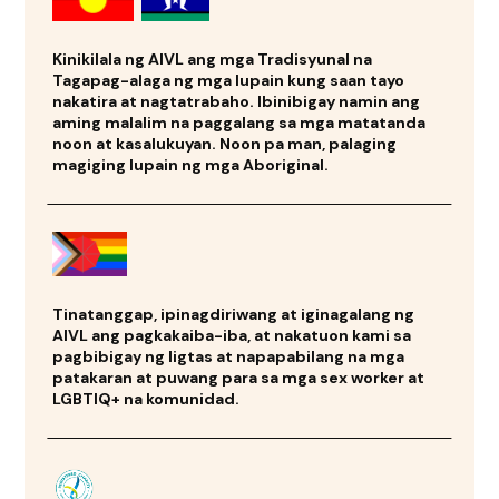
Kinikilala ng AIVL ang mga Tradisyunal na
Tagapag-alaga ng mga lupain kung saan tayo
nakatira at nagtatrabaho. Ibinibigay namin ang
aming malalim na paggalang sa mga matatanda
noon at kasalukuyan. Noon pa man, palaging
magiging lupain ng mga Aboriginal.
Tinatanggap, ipinagdiriwang at iginagalang ng
AIVL ang pagkakaiba-iba, at nakatuon kami sa
pagbibigay ng ligtas at napapabilang na mga
patakaran at puwang para sa mga sex worker at
LGBTIQ+ na komunidad.