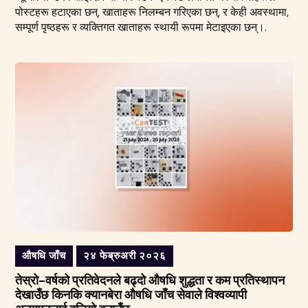
पोस्टहरू हटाएका छन्, खाताहरू निलम्बन गरिएका छन्, र केही अवस्थामा,
सम्पूर्ण पृष्ठहरू र व्यक्तिगत खाताहरू स्थायी रूपमा मेटाइएका छन्।.
औषधि जाँच
२४ फेब्रुअरी २०२६
तेस्रो-वर्षको प्रतिवेदनले बढ्दो औषधि शुद्धता र कम प्रतिस्थापन
देखाउँछ किनकि क्यानबेरा औषधि जाँच सेवाले विश्वव्यापी