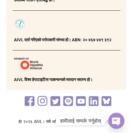
उपलब्ध गराउन प्रतिबद्ध छौं।
AIVL दर्ता गरिएको परोपकारी संस्था हो। ABN: २० ४६७ ४४९ ३९२
AIVL विश्व हेपाटाइटिस गठबन्धनको मतदान सदस्य हो।
हामीलाई सम्पर्क गर्नुहोस्
© २०२६ AIVL। सबै अधिकार सुरक्षित। द्वारा निर्मित
फस्टाउनुहोस्
च्याट