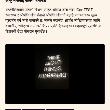
अनुगमनलाई बलियो बनाउँछ
अष्ट्रेलियाको पहिलो स्थिर-साइट औषधि जाँच सेवा, CanTEST
स्वास्थ्य र औषधि जाँच सेवाले औषधि जाँचको बढ्दो जनस्वास्थ्य मूल्य
प्रदर्शन गर्न जारी राखेको छ, जसले उदाउँदो औषधि जोखिमहरूको लागि
स्थानीय, राष्ट्रिय र अन्तर्राष्ट्रिय प्रतिक्रियाहरूमा महत्वपूर्ण प्रारम्भिक
चेतावनी डेटा योगदान पुर्‍याउँछ।.