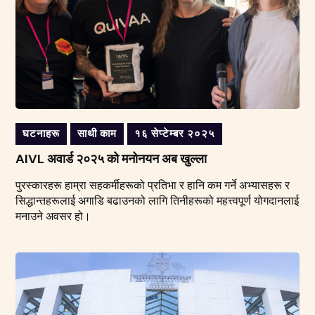
घटनाहरू
साथी काम
१६ सेप्टेम्बर २०२५
AIVL अवार्ड २०२५ को मनोनयन अब खुल्ला
पुरस्कारहरू हाम्रा सहकर्मीहरूको प्रतिभा र हानि कम गर्ने अभ्यासहरू र
सिद्धान्तहरूलाई अगाडि बढाउनको लागि तिनीहरूको महत्त्वपूर्ण योगदानलाई
मनाउने अवसर हो।