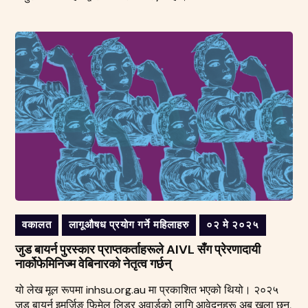
वकालत
लागूऔषध प्रयोग गर्ने महिलाहरु
०२ मे २०२५
जुड बायर्न पुरस्कार प्राप्तकर्ताहरूले AIVL सँग प्रेरणादायी
नार्कोफेमिनिज्म वेबिनारको नेतृत्व गर्छन्
यो लेख मूल रूपमा inhsu.org.au मा प्रकाशित भएको थियो। २०२५
जुड बायर्न इमर्जिङ फिमेल लिडर अवार्डको लागि आवेदनहरू अब खुला छन्,