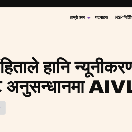
हाम्रो काम
घटनाहरू
NSP निर्देश
ंहिताले हानि न्यूनीक
ेट अनुसन्धानमा AIV