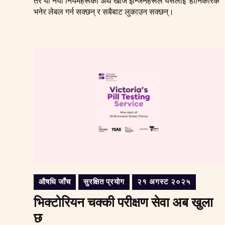
तर यी नयाँ नियमहरूको अर्थ खोज इन्जिनहरूले यसलाई 'हानिकारक'
भनेर लेबल गर्न सक्छन् र सबैबाट लुकाउन सक्छन्।
औषधि जाँच
सुरक्षित प्रयोग
२१ अगस्ट २०२५
भिक्टोरियन चक्की परीक्षण सेवा अब खुला
छ