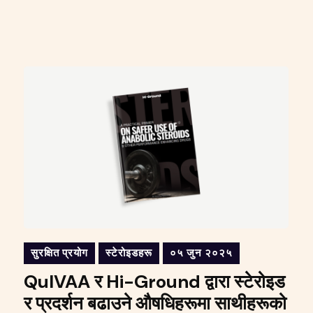
सुरक्षित प्रयोग
स्टेरोइडहरू
०५ जुन २०२५
QuIVAA र Hi-Ground द्वारा स्टेरोइड
र प्रदर्शन बढाउने औषधिहरूमा साथीहरूको