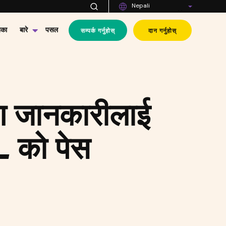
Nepali
सम्पर्क गर्नुहोस्
दान गर्नुहोस्
िका
बारे
पसल
रण जानकारीलाई
L को पेस