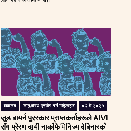
लागि आह्वान गर्न एकसाथ आए।
वकालत
लागूऔषध प्रयोग गर्ने महिलाहरु
०२ मे २०२५
जुड बायर्न पुरस्कार प्राप्तकर्ताहरूले AIVL
सँग प्रेरणादायी नार्कोफेमिनिज्म वेबिनारको