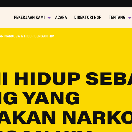
PEKERJAAN KAMI
ACARA
DIREKTORI NSP
TENTANG
N NARKOBA & HIDUP DENGAN HIV
I HIDUP SEB
G YANG
AKAN NARKO