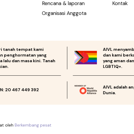
Rencana & laporan
Kontak
Organisasi Anggota
ri tanah tempat kami
AIVL menyamb
kan penghormatan yang
dan kami berk
lalu dan masa kini. Tanah
yang aman dan 
kian.
LGBTIQ+.
AIVL adalah an
BN: 20 467 449 392
Dunia.
at oleh
Berkembang pesat