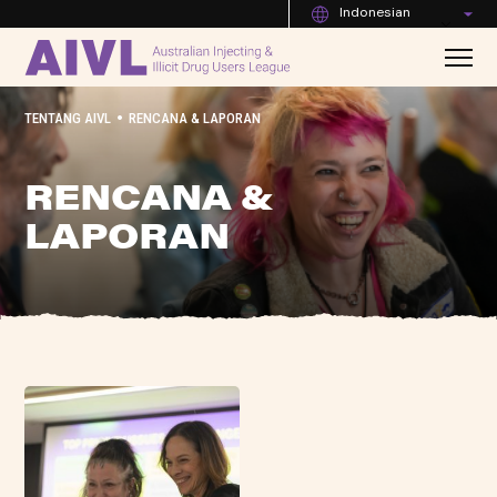
Indonesian
•
TENTANG AIVL
RENCANA & LAPORAN
RENCANA &
LAPORAN