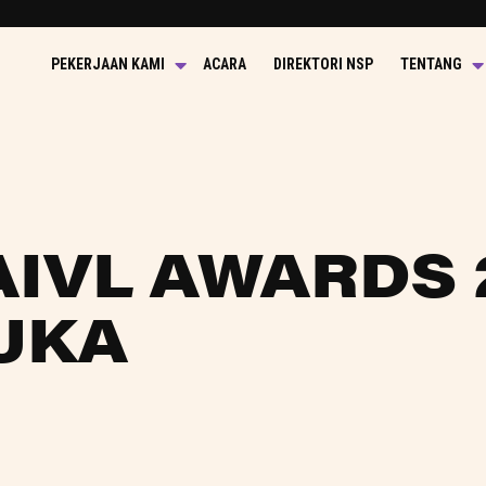
PEKERJAAN KAMI
ACARA
DIREKTORI NSP
TENTANG
AIVL AWARDS 
UKA