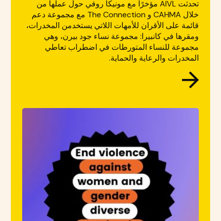
تحدثت AIVL مؤخرًا مع مونيكا روفي حول عملها من
خلال CAHMA و The Connection مع مجموعة دعم
قائمة على الأقران للأمهات اللاتي يستخدمن المخدرات،
ومقرها في كانبيرا: مجموعة نساء جود بيرن، وهي
مجموعة للنساء المتورطات في اضطراب تعاطي
المخدرات والرعاية والحماية.