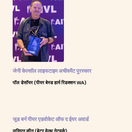
जेनी केल्सॉल लाइफटाइम अचीवमेंट पुरस्कार
पॉल डेसॉयर (पीयर बेस्ड हार्म रिडक्शन WA)
जूड बर्न पीयर एडवोकेट ऑफ द ईयर अवार्ड
लुसिएन कीन (बेटर हेल्थ नेटवर्क)