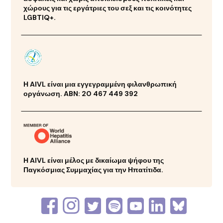
χώρους για τις εργάτριες του σεξ και τις κοινότητες
LGBTIQ+.
Η AIVL είναι μια εγγεγραμμένη φιλανθρωπική
οργάνωση. ABN: 20 467 449 392
Η AIVL είναι μέλος με δικαίωμα ψήφου της
Παγκόσμιας Συμμαχίας για την Ηπατίτιδα.