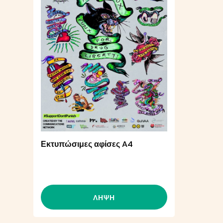
Εκτυπώσιμες αφίσες A4
ΛΉΨΗ