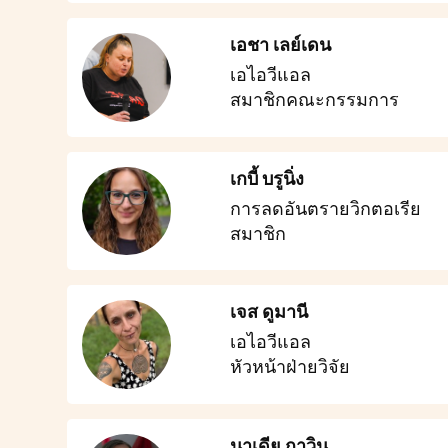
เอชา เลย์เดน
เอไอวีแอล
สมาชิกคณะกรรมการ
เกบี้ บรูนิ่ง
การลดอันตรายวิกตอเรีย
สมาชิก
เจส ดูมานี
เอไอวีแอล
หัวหน้าฝ่ายวิจัย
นาเดีย กาวิน