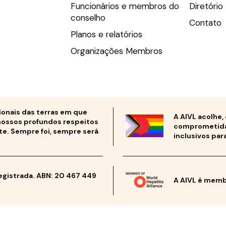
Funcionários e membros do
Diretóri
conselho
Contato
Planos e relatórios
Organizações Membros
ionais das terras em que
A AIVL acolhe,
nossos profundos respeitos
comprometida 
te. Sempre foi, sempre será
inclusivos par
registrada. ABN: 20 467 449
A AIVL é membr