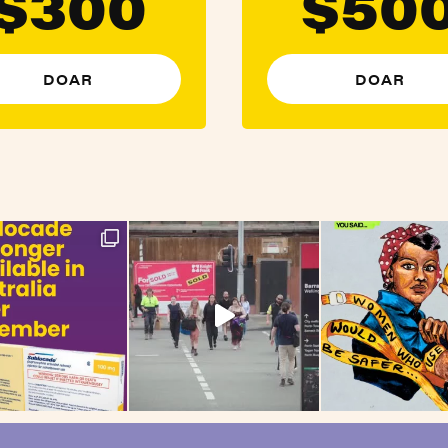
$300
$50
DOAR
DOAR