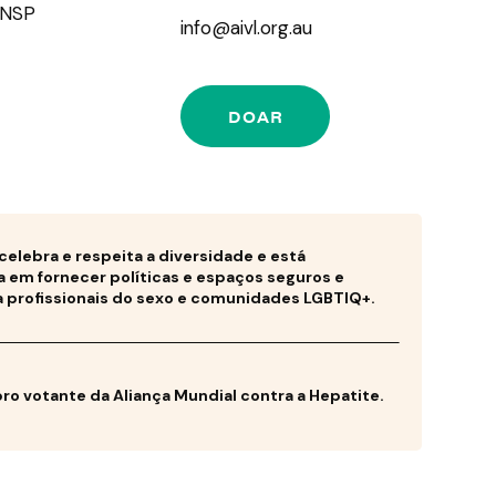
o NSP
info@aivl.org.au
DOAR
 celebra e respeita a diversidade e está
em fornecer políticas e espaços seguros e
a profissionais do sexo e comunidades LGBTIQ+.
o votante da Aliança Mundial contra a Hepatite.