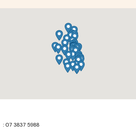
Biala (Brisbane City Community Health Centre NSP)
270 Roma Street
BRISBANE CITY QLD 4000
Australia