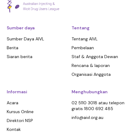
Senin 08.30-19.00, Selasa 08.30-18.00, Rabu 08.30-
18.00, Kamis 08.30-19.00, Jumat 08.30-18.00, Jumat
08.30-18.00, Sabtu 08.30-12.00, tutup pada hari
Minggu
Sumber daya
Tentang
Sumber Daya AIVL
Tentang AIVL
Telepon
: 07 3857 1222
Berita
Pembelaan
3.6 km
Siaran berita
Staf & Anggota Dewan
Directions
Rencana & laporan
Nundah Community Health
Organisasi Anggota
10 Nellie Street, Nundah QLD 4012
NUNDAH QLD 4012
Informasi
Menghubungkan
Operating Hours:
Acara
02 5110 3018 atau telepon
Senin-Jumat 08.30-17.00 tutup pada akhir pekan
gratis 1800 692 485
Kursus Online
info@aivl.org.au
Direktori NSP
Telepon
: 07 3146 2300
Kontak
8.8 km