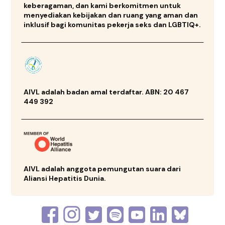
Mon-Fri 8.30am-5.00pm closed between 12.30pm-
keberagaman, dan kami berkomitmen untuk
menyediakan kebijakan dan ruang yang aman dan
1pm each day, closed weekends. -
inklusif bagi komunitas pekerja seks dan LGBTIQ+.
Dispensing Machine - 24 hours, 7 Days $2 coin, 1ml and
3ml
Telepon
: 07 3275 5300
15.4 km
AIVL adalah badan amal terdaftar. ABN: 20 467
Directions
449 392
Strathpine NSP
568 Gympie Road, Strathpine QLD 4500
STRATHPINE QLD 4500
Operating Hours:
AIVL adalah anggota pemungutan suara dari
Senin-Jumat 08.30-17.00 tutup pada akhir pekan
Aliansi Hepatitis Dunia.
Telepon
: 07 3817 6333
19.5 km