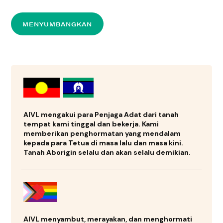
Directions
MENYUMBANGKAN
Gunda Pa Wynnum
20 New Lindum Road, Wynnum West QLD 4178
WYNNUM QLD 4178
Operating Hours:
Senin-Jumat 08.00-17.00 tutup akhir pekan
Telepon
: 07 3213 7800
AIVL mengakui para Penjaga Adat dari tanah
tempat kami tinggal dan bekerja. Kami
13 km
memberikan penghormatan yang mendalam
Directions
kepada para Tetua di masa lalu dan masa kini.
Tanah Aborigin selalu dan akan selalu demikian.
Inala Community Health Centre
64 Wirraway Parade
INALA QLD 4077
Australia
Operating Hours:
AIVL menyambut, merayakan, dan menghormati