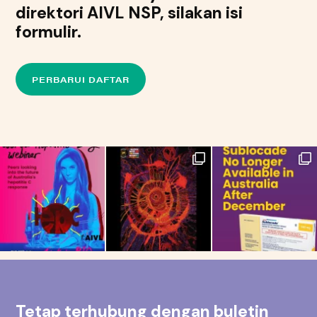
1.6 km
direktori AIVL NSP, silakan isi
Directions
formulir.
QuIHN Brisbane Harm Reduction & NSP
1 Hamilton Place, Bowen Hills QLD 4006
PERBARUI DAFTAR
Brisbane QLD 4006
Australia
Operating Hours:
NSP 9:00am – 7:00pm Monday – Friday
(Closed on Public Holidays)
Machine24 hours, 7 Days 2x $1 coins 1ml and 3ml packs
Other Information:
Additional health services
Telepon
: 1800 172 076. (07) 3620 8111.
2.6 km
Tetap terhubung dengan buletin