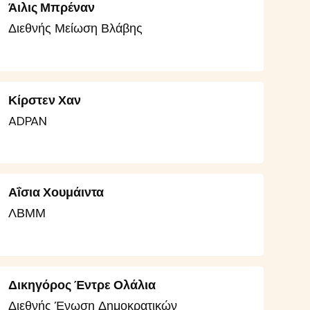
Άιλις Μπρέναν
Διεθνής Μείωση Βλάβης
Κίρστεν Χαν
ADPAN
Αΐσια Χουμάιντα
ΛΒΜΜ
Δικηγόρος Έντρε Ολάλια
Διεθνής Ένωση Δημοκρατικών